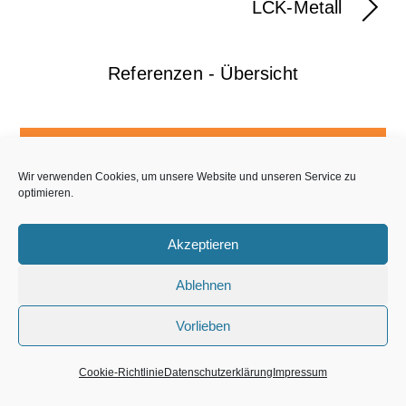
LCK-Metall
Referenzen - Übersicht
Bittorf & Bahll GmbH ©2022 · Tel. 04105 598 980
Wir verwenden Cookies, um unsere Website und unseren Service zu
optimieren.
Startseite
Impressum
Datenschutz
Akzeptieren
Cookie-Richtlinie (EU)
Jobs
Kontakt
Ablehnen
Vorlieben
Cookie-Richtlinie
Datenschutzerklärung
Impressum