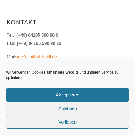
KONTAKT
Tel. (+49) 04105 598 98 0
Fax: (+49) 04105 598 98 10
Mail:
info'at'bittorf-bahll.de
Wir verwenden Cookies, um unsere Website und unseren Service zu
optimieren.
Akzeptieren
Bittorf & Bahll GmbH ©2022 · Tel. 04105 598 980
Ablehnen
Startseite
Impressum
Datenschutz
Vorlieben
Cookie-Richtlinie (EU)
Jobs
Kontakt